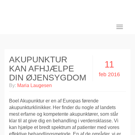
Toggle
navigati
AKUPUNKTUR
11
KAN AFHJÆLPE
feb 2016
DIN ØJENSYGDOM
By:
Maria Laugesen
Boel Akupunktur er en af Europas førende
akupunkturklinikker. Her finder du nogle af landets
mest erfarne og kompetente akupunktører, som står
klar til at give dig en behandling i verdensklasse. Vi
kan hjælpe et bredt spektrum af patienter med vores
effektive behandlingsmetode. En af de områder, vi er