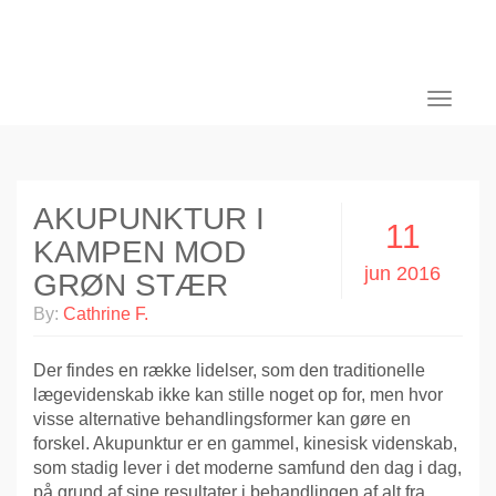
Toggle
navigati
AKUPUNKTUR I
11
KAMPEN MOD
jun 2016
GRØN STÆR
By:
Cathrine F.
Der findes en række lidelser, som den traditionelle
lægevidenskab ikke kan stille noget op for, men hvor
visse alternative behandlingsformer kan gøre en
forskel. Akupunktur er en gammel, kinesisk videnskab,
som stadig lever i det moderne samfund den dag i dag,
på grund af sine resultater i behandlingen af alt fra