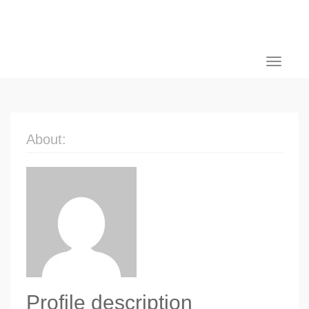
Toggle
navigati
About:
Profile description