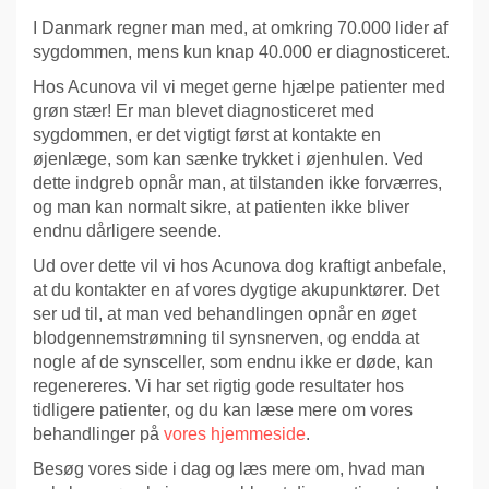
I Danmark regner man med, at omkring 70.000 lider af
sygdommen, mens kun knap 40.000 er diagnosticeret.
Hos Acunova vil vi meget gerne hjælpe patienter med
grøn stær! Er man blevet diagnosticeret med
sygdommen, er det vigtigt først at kontakte en
øjenlæge, som kan sænke trykket i øjenhulen. Ved
dette indgreb opnår man, at tilstanden ikke forværres,
og man kan normalt sikre, at patienten ikke bliver
endnu dårligere seende.
Ud over dette vil vi hos Acunova dog kraftigt anbefale,
at du kontakter en af vores dygtige akupunktører. Det
ser ud til, at man ved behandlingen opnår en øget
blodgennemstrømning til synsnerven, og endda at
nogle af de synsceller, som endnu ikke er døde, kan
regenereres. Vi har set rigtig gode resultater hos
tidligere patienter, og du kan læse mere om vores
behandlinger på
vores hjemmeside
.
Besøg vores side i dag og læs mere om, hvad man